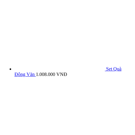
Set Quà
Đông Văn
1.008.000
VNĐ