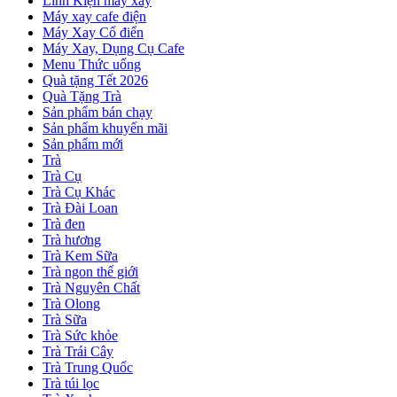
Linh Kiện máy xay
Máy xay cafe điện
Máy Xay Cổ điển
Máy Xay, Dụng Cụ Cafe
Menu Thức uống
Quà tặng Tết 2026
Quà Tặng Trà
Sản phẩm bán chạy
Sản phẩm khuyến mãi
Sản phẩm mới
Trà
Trà Cụ
Trà Cụ Khác
Trà Đài Loan
Trà đen
Trà hương
Trà Kem Sữa
Trà ngon thế giới
Trà Nguyên Chất
Trà Olong
Trà Sữa
Trà Sức khỏe
Trà Trái Cây
Trà Trung Quốc
Trà túi lọc