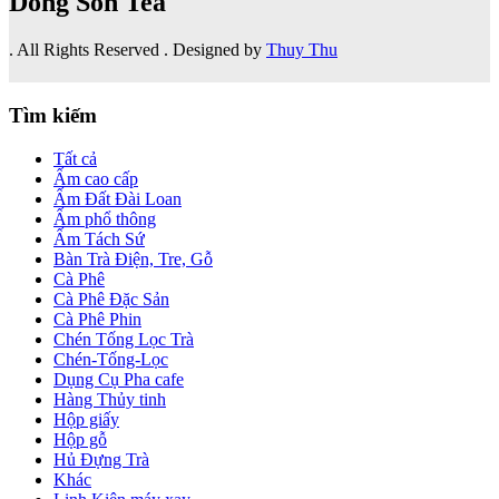
Dong Son Tea
. All Rights Reserved . Designed by
Thuy Thu
Tìm kiếm
Tất cả
Ấm cao cấp
Ấm Đất Đài Loan
Ấm phổ thông
Ấm Tách Sứ
Bàn Trà Điện, Tre, Gỗ
Cà Phê
Cà Phê Đặc Sản
Cà Phê Phin
Chén Tống Lọc Trà
Chén-Tống-Lọc
Dụng Cụ Pha cafe
Hàng Thủy tinh
Hộp giấy
Hộp gỗ
Hủ Đựng Trà
Khác