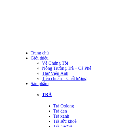
Trang chủ
Giới thiệu
Về Chúng Tôi
Nông Trường Trà – Cà Phê
Thư Viện Ảnh
Tiêu chuẩn – Chất lượng
Sản phẩm
TRÀ
Trà Oolong
Trà đen
Trà xanh
Trà sức khoẻ
Trà hương