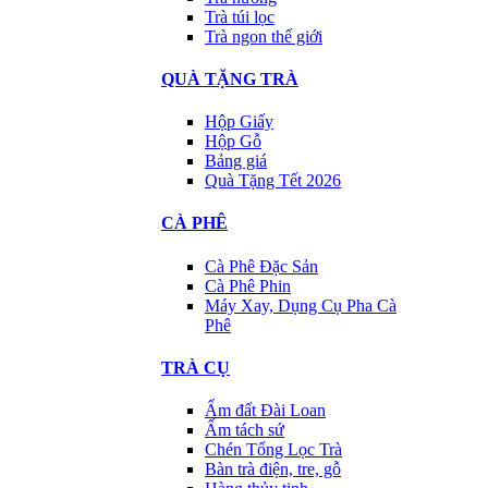
Trà túi lọc
Trà ngon thế giới
QUÀ TẶNG TRÀ
Hộp Giấy
Hộp Gỗ
Bảng giá
Quà Tặng Tết 2026
CÀ PHÊ
Cà Phê Đặc Sản
Cà Phê Phin
Máy Xay, Dụng Cụ Pha Cà
Phê
TRÀ CỤ
Ấm đất Đài Loan
Ấm tách sứ
Chén Tống Lọc Trà
Bàn trà điện, tre, gỗ