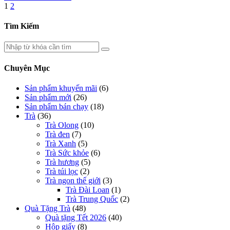
1
2
Tìm Kiếm
Chuyên Mục
Sản phẩm khuyến mãi
(6)
Sản phẩm mới
(26)
Sản phẩm bán chạy
(18)
Trà
(36)
Trà Olong
(10)
Trà đen
(7)
Trà Xanh
(5)
Trà Sức khỏe
(6)
Trà hương
(5)
Trà túi lọc
(2)
Trà ngon thế giới
(3)
Trà Đài Loan
(1)
Trà Trung Quốc
(2)
Quà Tặng Trà
(48)
Quà tặng Tết 2026
(40)
Hộp giấy
(8)