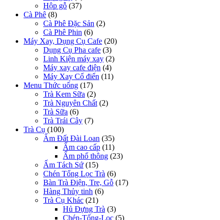
Hộp gỗ
(37)
Cà Phê
(8)
Cà Phê Đặc Sản
(2)
Cà Phê Phin
(6)
Máy Xay, Dụng Cụ Cafe
(20)
Dụng Cụ Pha cafe
(3)
Linh Kiện máy xay
(2)
Máy xay cafe điện
(4)
Máy Xay Cổ điển
(11)
Menu Thức uống
(17)
Trà Kem Sữa
(2)
Trà Nguyên Chất
(2)
Trà Sữa
(6)
Trà Trái Cây
(7)
Trà Cụ
(100)
Ấm Đất Đài Loan
(35)
Ấm cao cấp
(11)
Ấm phổ thông
(23)
Ấm Tách Sứ
(15)
Chén Tống Lọc Trà
(6)
Bàn Trà Điện, Tre, Gỗ
(17)
Hàng Thủy tinh
(6)
Trà Cụ Khác
(21)
Hủ Đựng Trà
(3)
Chén-Tống-Lọc
(5)