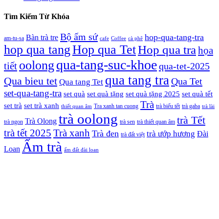
Tìm Kiếm Từ Khóa
Bộ ấm sứ
hop-qua-tang-tra
Bàn trà tre
am-tu-sa
cafe
Coffee
cà phê
hop qua tang
Hop qua Tet
Hop qua tra
họa
qua-tang-suc-khoe
oolong
tiết
qua-tet-2025
qua tang tra
Qua bieu tet
Qua Tet
Qua tang Tet
set-qua-tang-tra
set quà
set quà tặng
set quà tặng 2025
set quà tết
Trà
set trà
set trà xanh
Tra xanh tan cuong
trà biếu tết
trà gaba
thiết quan âm
trà lài
trà oolong
trà Tết
Trà Olong
trà ngon
trà sen
trà thiết quan âm
trà tết 2025
Trà xanh
Trà đen
trà ướp hương
Đài
trà đất việt
Ấm trà
Loan
ấm đất đài loan