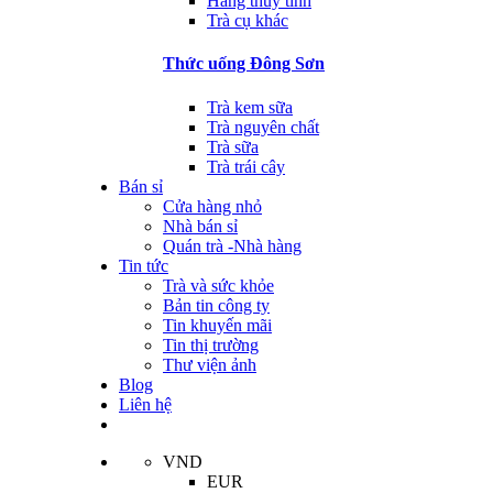
Hàng thủy tinh
Trà cụ khác
Thức uống Đông Sơn
Trà kem sữa
Trà nguyên chất
Trà sữa
Trà trái cây
Bán sỉ
Cửa hàng nhỏ
Nhà bán sỉ
Quán trà -Nhà hàng
Tin tức
Trà và sức khỏe
Bản tin công ty
Tin khuyến mãi
Tin thị trường
Thư viện ảnh
Blog
Liên hệ
VND
EUR