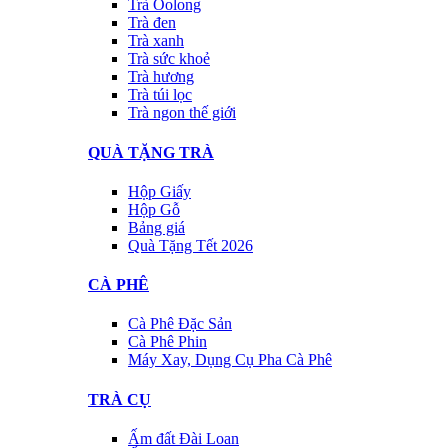
Trà Oolong
Trà đen
Trà xanh
Trà sức khoẻ
Trà hương
Trà túi lọc
Trà ngon thế giới
QUÀ TẶNG TRÀ
Hộp Giấy
Hộp Gỗ
Bảng giá
Quà Tặng Tết 2026
CÀ PHÊ
Cà Phê Đặc Sản
Cà Phê Phin
Máy Xay, Dụng Cụ Pha Cà Phê
TRÀ CỤ
Ấm đất Đài Loan